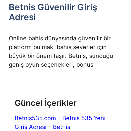
Betnis Güvenilir Giriş
Adresi
Online bahis dünyasında güvenilir bir
platform bulmak, bahis severler için
büyük bir önem taşır. Betnis, sunduğu
geniş oyun seçenekleri, bonus
Güncel İçerikler
Betnis535.com – Betnis 535 Yeni
Giriş Adresi – Betnis