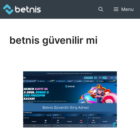
İçeriğe
Menu
atla
betnis güvenilir mi