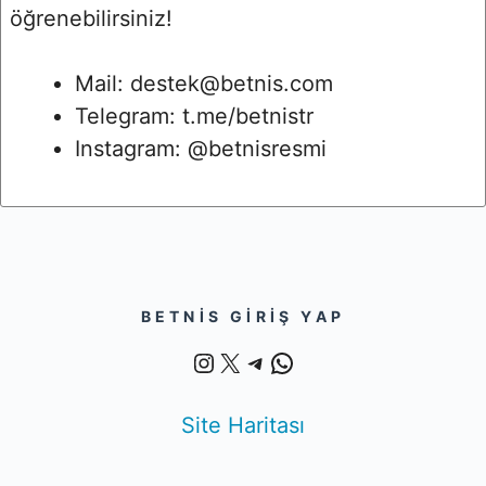
öğrenebilirsiniz!
Mail:
destek@betnis.com
Telegram: t.me/betnistr
Instagram: @betnisresmi
BETNIS GIRIŞ YAP
Instagram
X
Telegram
WhatsApp
Site Haritası