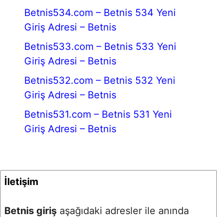
Betnis534.com – Betnis 534 Yeni
Giriş Adresi – Betnis
Betnis533.com – Betnis 533 Yeni
Giriş Adresi – Betnis
Betnis532.com – Betnis 532 Yeni
Giriş Adresi – Betnis
Betnis531.com – Betnis 531 Yeni
Giriş Adresi – Betnis
İletişim
Betnis giriş
aşağıdaki adresler ile anında